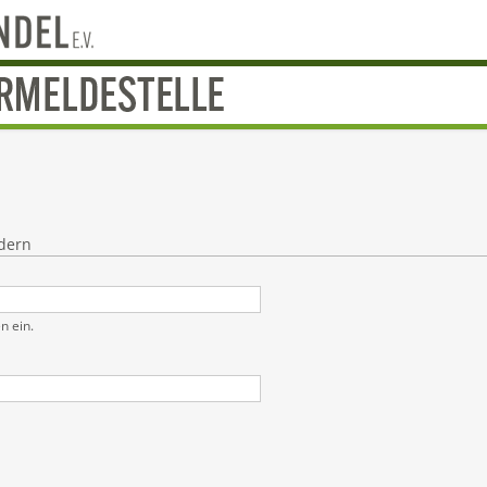
dern
 ein.