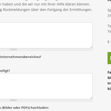
haben und die wir nur mit Ihrer Hilfe klären können.
g Rückmeldungen über den Fortgang der Ermittlungen.
S
3
Te
Te
E
en Unternehmensbereiches?
eiligt?
F
M
I
kö
 (Bilder oder PDFs) hochladen: