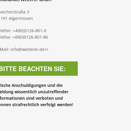
peicherstraße 3
1191 Algermissen
lefon: +49(0)5126-801-0
lefax: +49(0)5126-801-86
-Mail:
info@weiterer.de
(link sends e-mail)
BITTE BEACHTEN SIE:
alsche Anschuldigungen und die
eldung wissentlich unzutreffender
nformationen sind verboten und
nnen strafrechtlich verfolgt werden!